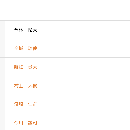
今林 怜大
金城 琉夢
新畑 貴大
村上 大樹
濱崎 仁嗣
今川 誠司