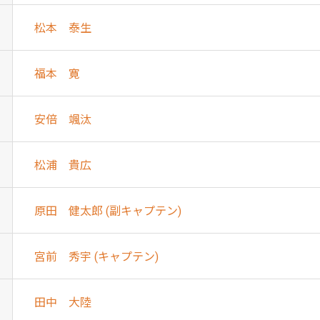
松本 泰生
福本 寛
安倍 颯汰
松浦 貴広
原田 健太郎 (副キャプテン)
宮前 秀宇 (キャプテン)
田中 大陸