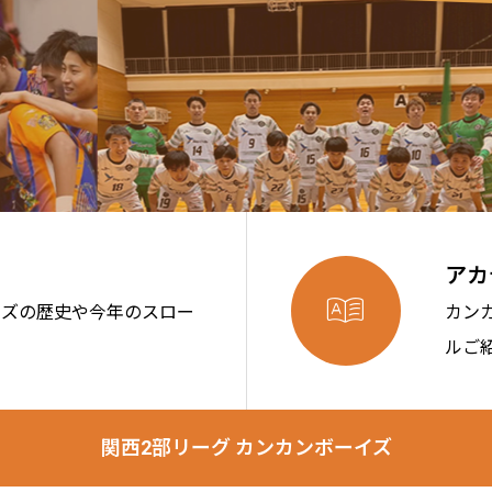
アカ

イズの歴史や今年のスロー
カン
ルご
関西2部リーグ カンカンボーイズ