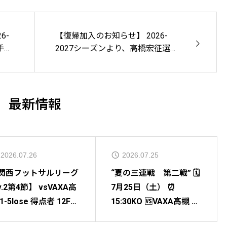
6-
【復帰加入のお知らせ】 2026-
手の
2027シーズンより、高橋宏征選手
らせ
の復帰加入が決まりましたのでお
知らせいたします。
最新情報
2026.07.26
2026.07.25
関西フットサルリーグ
“夏の三連戦 第二戦” 🗓️
v.2第4節】 vsVAXA高
7月25日（土） ⏰
1-5lose 得点者 12FP
15:30KO 🆚VAXA高槻 🏟️
橋宏征
岸和田市総合体育館