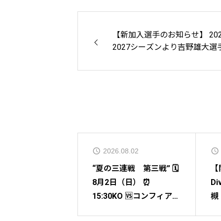
【新加入選手のお知らせ】 202
2027シーズンより吉野雄大選
加入が決まりましたのでお知
します。
.08.03
2026.08.02
フットサルリーグ
“夏の三連戦 第三戦” 🗓️
【
2第5節】 vsコンフィ
8月2日（日） ⏰
Di
2-4lose 得点者
15:30KO 🆚コンフィアン
槻 
本泰生 11FP安部
サ 🏟️伏見港体育館
高