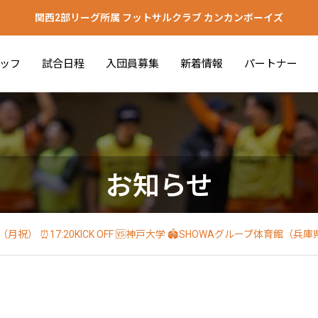
関西2部リーグ所属 フットサルクラブ カンカンボーイズ
ッフ
試合日程
入団員募集
新着情報
パートナー
お知らせ
月4日（月祝） ⏰17:20KICK OFF 🆚神戸大学 🏟️SHOWAグループ体育館（